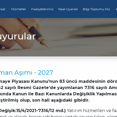
sal
Hizmetler
Faaliyetlerimiz
Yasal Uyarılar
Bilgi Toplumu Hiz.
yurular
man Aşımı - 2027
aye Piyasası Kanunu'nun 83 üncü maddesinin dördün
2 sayılı Resmi Gazete’de yayımlanan 7316 sayılı Am
ında Kanun ile Bazı Kanunlarda Değişiklik Yapılmas
ştirilmiş olup, son hali aşağıdaki gibidir.
Değişik:15/4/2021-7316/12 md.)
​ Yatırım hizmetleri ve 
et ve alacak, hesap sahibinin yaptığı en son talep, işle