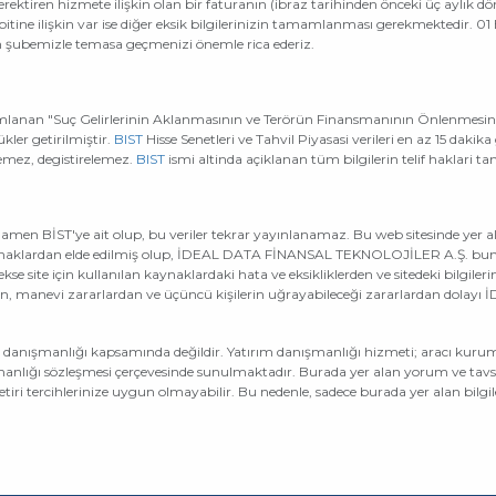
erektiren hizmete ilişkin olan bir faturanın (ibraz tarihinden önceki üç aylık dö
itine ilişkin var ise diğer eksik bilgilerinizin tamamlanması gerekmektedir. 01
çin şubemizle temasa geçmenizi önemle rica ederiz.
anan "Suç Gelirlerinin Aklanmasının ve Terörün Finansmanının Önlenmesine 
ükler getirilmiştir.
BIST
Hisse Senetleri ve Tahvil Piyasasi verileri en az 15 dakika
lemez, degistirelemez.
BIST
ismi altinda açiklanan tüm bilgilerin telif haklari
amamen BİST'ye ait olup, bu veriler tekrar yayınlanamaz. Bu web sitesinde yer a
 kaynaklardan elde edilmiş olup, İDEAL DATA FİNANSAL TEKNOLOJİLER A.Ş. bunlar
e site için kullanılan kaynaklardaki hata ve eksikliklerden ve sitedeki bilgiler
an, manevi zararlardan ve üçüncü kişilerin uğrayabileceği zararlardan dola
ım danışmanlığı kapsamında değildir. Yatırım danışmanlığı hizmeti; aracı kur
nlığı sözleşmesi çerçevesinde sunulmaktadır. Burada yer alan yorum ve tavsiy
ri tercihlerinize uygun olmayabilir. Bu nedenle, sadece burada yer alan bilgile