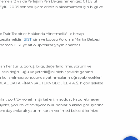
neme ait) ya da Yerleşim Yeri Belgesinin en geç 01 Eylül
 Eylül 2009 sonrası işlemlerinizin aksamaması için bilgi ve
Dair Tedbirler Hakkında Yönetmelik" ile hesap
 gecikmelidir.
BIST
isim ve logosu Koruma Marka Belgesi
 tamamen BIST ye ait olup tekrar yayinlanamaz.
lan her türlü, görüş, bilgi, değerlendirme, yorum ve
ın doğruluğu ve yeterliliğini hiçbir şekilde garanti
in kullanılması sonucunda yatırımcıların uğrayabilecekleri
yı İDEAL DATA FİNANSAL TEKNOLOJİLER A.Ş. hiçbir şekilde
umlar, portföy yönetim şirketleri, mevduat kabul etmeyen
eler, yorum ve tavsiyede bulunanların kişisel görüşlerine
re dayanılarak yatırım kararı verilmesi beklentilerinize