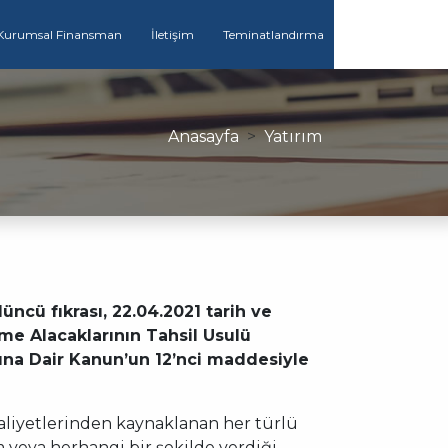
Kurumsal Finansman
İletişim
Teminatlandırma
Anasayfa
Yatırım
cü fıkrası, 22.04.2021 tarih ve
me Alacaklarının Tahsil Usulü
ına Dair Kanun’un 12’nci maddesiyle
faaliyetlerinden kaynaklanan her türlü
m veya herhangi bir şekilde verdiği