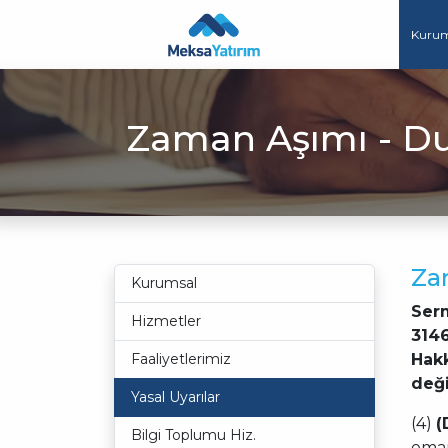
Ana
içeriğe
Kurum
atla
Zaman Aşımı - Du
Za
Kurumsal
Serm
Hizmetler
3146
Faaliyetlerimiz
Hakk
deği
Yasal Uyarılar
(4)
(
Bilgi Toplumu Hiz.
eman