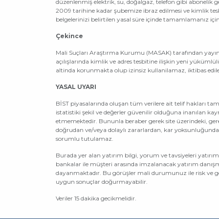
düzenlenmiş elektrik, su, doğalgaz, telefon gibi abonelik g
2009 tarihine kadar şubemize ibraz edilmesi ve kimlik tesb
belgelerinizi belirtilen yasal süre içinde tamamlamanız i
Çekince
Mali Suçları Araştırma Kurumu (MASAK) tarafından yayıml
açılışlarında kimlik ve adres tesbitine ilişkin yeni yükümlül
altinda korunmakta olup izinsiz kullanilamaz, iktibas edi
YASAL UYARI
BİST piyasalarında oluşan tüm verilere ait telif hakları t
istatistiki şekil ve değerler güvenilir olduğuna inanılan
etmemektedir. Bununla beraber gerek site üzerindeki, gereks
doğrudan ve/veya dolaylı zararlardan, kar yoksunluğund
sorumlu tutulamaz.
Burada yer alan yatırım bilgi, yorum ve tavsiyeleri yatır
bankalar ile müşteri arasında imzalanacak yatırım danışma
dayanmaktadır. Bu görüşler mali durumunuz ile risk ve geti
uygun sonuçlar doğurmayabilir.
Veriler 15 dakika gecikmelidir.