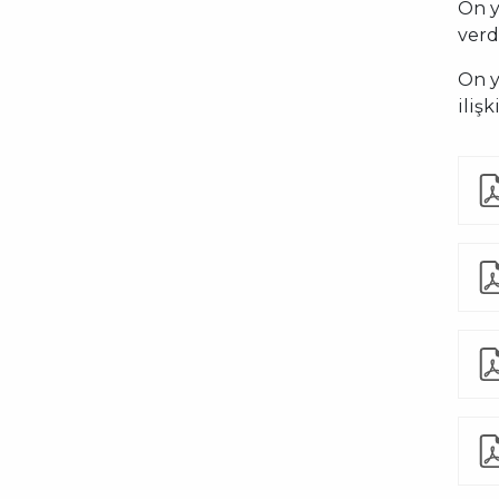
On y
verd
On y
iliş