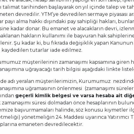
lı talimat tarihinden başlayarak on yıl içinde talep ve 
eten devredilir. YTM’ye devredilen sermaye piyasası ar
ar payı alma hakkı dışındaki pay sahipliği hakları, bunl
sine kadar donar. Bu emanet ve alacakların devri, izle
aklanan hakların kullanımı ile başvuran hak sahiplerine 
rlenir. Şu kadar ki, bu fıkrada değişiklik yapan Kanunu
r kaydedilen tutarlar iade edilmez.
mumuz müşterilerinin zamanaşımı kapsamına giren hes
naşımına uğrayacağı tarih bilgisi aşağıdaki linkte listel
ede adı yeralan müşterilerimizin, Kurumumuz nezdinde
naşımına uğramasının önlenmesi (zamanaşımı sürelerini
fından
geçerli kimlik belgesi ve varsa hesaba ait diğer
ık zamanaşımı süresi dolmadan önce hesaplarının bulu
mize başvurmamaları halinde, söz konusu kıymetler ilg
tmeliği) yönetmeliğin 24. Maddesi uyarınca Yatırımcı 
plarına emaneten devredilecektir.