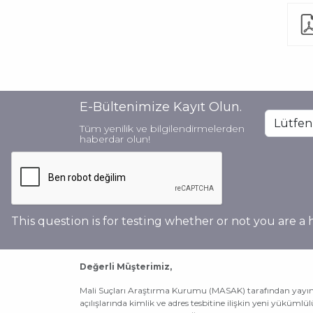
E-Bültenimize Kayıt Olun.
Tüm yenilik ve bilgilendirmelerden
haberdar olun!
This question is for testing whether or not you are 
Değerli Müşterimiz,
Mali Suçları Araştırma Kurumu (MASAK) tarafından yayıml
açılışlarında kimlik ve adres tesbitine ilişkin yeni yükümlü