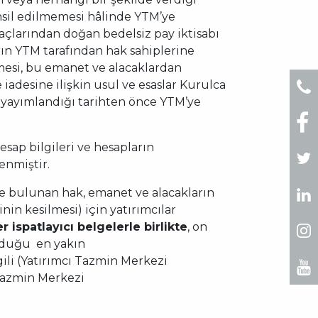
tahsil edilmemesi hâlinde YTM’ye
açlarından doğan bedelsiz pay iktisabı
arın YTM tarafından hak sahiplerine
nmesi, bu emanet ve alacaklardan
iadesine ilişkin usul ve esaslar Kurulca
n yayımlandığı tarihten önce YTM’ye
ap bilgileri ve hesapların
enmiştir.
 bulunan hak, emanet ve alacakların
n kesilmesi) için yatırımcılar
 ispatlayıcı belgelerle birlikte
, on
nduğu en yakın
ili (Yatırımcı Tazmin Merkezi
Tazmin Merkezi