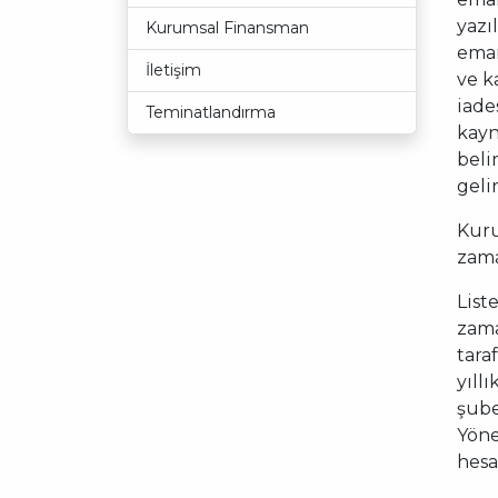
yazı
Kurumsal Finansman
eman
İletişim
ve k
iade
Teminatlandırma
kayn
beli
geli
Kuru
zama
List
zama
tara
yıll
şube
Yöne
hesa