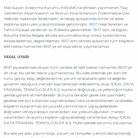
Mali Suçları Araştırma Kurumu (MASAK) tarafından yayımlanan "Suç
Gelirlerinin Aklanmasının ve Terörün Finansmanının Önlenmesine Dair
Tedbirler Hakkında Yönetmelik" ile hesap açılışlarında kimlik ve adres
tesbitine ilişkin yeni yükümlülükler getirilmiştir.
BIST
Hisse Senetleri ve
Tahvil Piyasasi verileri en az 15 dakika gecikmelidir.
BIST
isim ve logosu
Koruma Marka Belgesi altinda korunmakta olup izinsiz kullanilamaz,
iktibas edilemez, degistirelemez.
BIST
ismi altinda açiklanan tüm bilgilerin
telif haklari tamamen BIST ye ait olup tekrar yayinlanamaz.
YASAL UYARI
BİST piyasalarında oluşan tüm verilere ait telif hakları tamamen BİST'ye
ait olup, bu veriler tekrar yayınlanamaz. Bu web sitesinde yer alan her
türlü, görüş, bilgi, değerlendirme, yorum ve istatistiki şekil ve değerler
güvenilir olduğuna inanılan kaynaklardan elde edilmiş olup, İDEAL DATA
FİNANSAL TEKNOLOJİLER A.Ş. bunların doğruluğu ve yeterliliğini hiçbir
şekilde garanti etmemektedir. Bununla beraber gerek site üzerindeki,
gerekse site için kullanılan kaynaklardaki hata ve eksikliklerden ve sitedeki
bilgilerin kullanılması sonucunda yatırımcıların uğrayabilecekleri
doğrudan ve/veya dolaylı zararlardan, kar yoksunluğundan, manevi
zararlardan ve üçüncü kişilerin uğrayabileceği zararlardan dolayı İDEAL
DATA FİNANSAL TEKNOLOJİLER A.Ş. hiçbir şekilde sorumlu tutulamaz.
Burada yer alan yatırım bilgi, yorum ve tavsiyeleri yatırım danışmanlığı