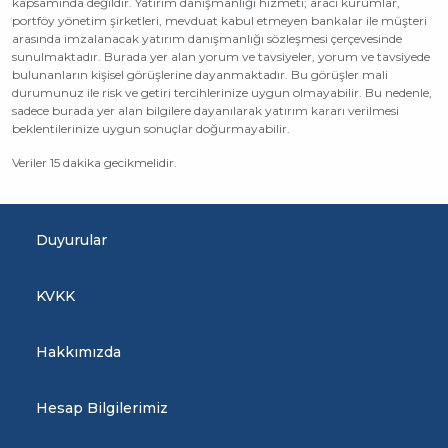
kapsamında değildir. Yatırım danışmanlığı hizmeti; aracı kurumlar,
portföy yönetim şirketleri, mevduat kabul etmeyen bankalar ile müşteri
arasında imzalanacak yatırım danışmanlığı sözleşmesi çerçevesinde
sunulmaktadır. Burada yer alan yorum ve tavsiyeler, yorum ve tavsiyede
bulunanların kişisel görüşlerine dayanmaktadır. Bu görüşler mali
durumunuz ile risk ve getiri tercihlerinize uygun olmayabilir. Bu nedenle,
sadece burada yer alan bilgilere dayanılarak yatırım kararı verilmesi
beklentilerinize uygun sonuçlar doğurmayabilir.
Veriler 15 dakika gecikmelidir.
Duyurular
KVKK
Hakkımızda
Hesap Bilgilerimiz