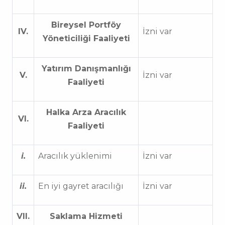
Bireysel Portföy
IV.
İzni var
Yöneticiliği Faaliyeti
Yatırım Danışmanlığı
V.
İzni var
Faaliyeti
Halka Arza Aracılık
VI.
Faaliyeti
i.
Aracılık yüklenimi
İzni var
ii.
En iyi gayret aracılığı
İzni var
VII.
Saklama Hizmeti