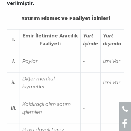
verilmiştir.
Yatırım Hizmet ve Faaliyet İzinleri
Emir İletimine Aracılık
Yurt
Yurt
I.
Faaliyeti
içinde
dışında
i.
Paylar
-
İzni Var
Diğer menkul
ii.
-
İzni Var
kıymetler
Kaldıraçlı alım satım
iii.
-
işlemleri
Paya dayalı türev