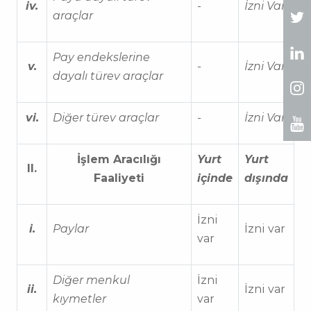
iv.
-
İzni Var
araçlar
Pay endekslerine
v.
-
İzni Var
dayalı türev araçlar
vi.
Diğer türev araçlar
-
İzni Var
İşlem Aracılığı
Yurt
Yurt
II.
Faaliyeti
içinde
dışında
İzni
i.
Paylar
İzni var
var
Diğer menkul
İzni
ii.
İzni var
kıymetler
var