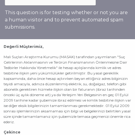
This question is for testing whether or not you are
a human visitor and to prevent automated spam
submissions.
Değerli Müşterimiz,
Mali Suçları Araştırma Kurumu (MASAK) tarafından yayımlanan "Suç
Gelirlerinin Aklanmasının ve Terörün Finansmanının Önlenmesine Dair
Tedbirler Hakkında Yönetmelik" ile hesap açılışlarında kimlik ve adres
tesbitine ilişkin yeni yükümlülükler getirilmiştir. Bu yasal gereklilik
kapsamında, daha önce hesap açtırırken beyan ettiğiniz adres bilginizin
teyidi amacıyla, adınıza düzenlenmiş elektrik, su, doğalgaz, telefon gibi
abonelik gerektiren hizmete ilişkin olan bir faturanın (ibraz tarihinden
önceki üç aylık döneme ait) ya da Yerleşim Yeri Belgesinin en geç 01 Eylül
2009 tarihine kadar şubemize ibraz edilmesi ve kimlik tesbitine ilişkin var
ise diğer eksik bilgilerinizin tamamlanması gerekmektedir. 01 Eylül 2009
sonrası işlemlerinizin aksamaması için bilgi ve belgelerinizi belirtilen yasal
süre içinde tamamlamanız için şubemizle temasa geçmenizi önemle rica
ederiz.
Çekince