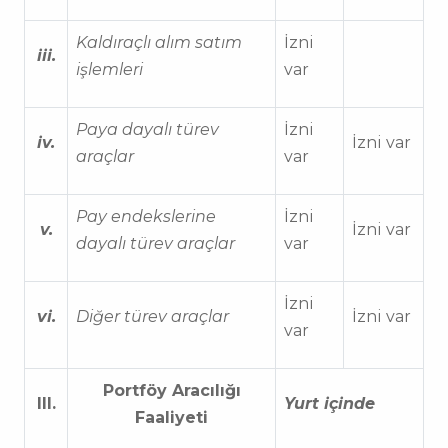
Kaldıraçlı alım satım
İzni
iii.
işlemleri
var
Paya dayalı türev
İzni
iv.
İzni var
araçlar
var
Pay endekslerine
İzni
v.
İzni var
dayalı türev araçlar
var
İzni
vi.
Diğer türev araçlar
İzni var
var
Portföy Aracılığı
III.
Yurt içinde
Faaliyeti