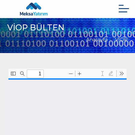
Ana
içeriğe
atla
VİOP BÜLTEN
Anasayfa
VIOP