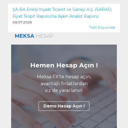
ŞA-RA Enerji İnşaat Ticaret ve Sanayi A.Ş. (SARAE)
Fiyat Tespit Raporu’na İlişkin Analist Raporu
06.07.2026
Tüm Duyurular
MEKSA
HESAP
Hemen Hesap Açın !
Meksa FX'te hesap açın,
avantajlı fırsatlardan
siz de yararlanın.
Demo Hesap Açın !