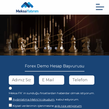
Ana
içeriğe
atla
Forex Demo Hesap Başvurusu
Meksa FX’ in sunduğu fırsatlardan haberdar olmak istiyorum.
Aydınlatma Metni’ni okudum
, kabul ediyorum.
Kişisel verilerimin işlenmesine
açık rıza veriyorum