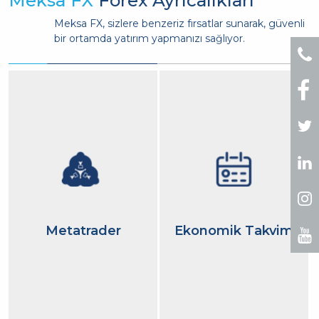
Meksa FX, sizlere benzeriz fırsatlar sunarak, güvenli
bir ortamda yatırım yapmanızı sağlıyor.
Webinar
rader
Ekonomik Takvim
Perisco
Yayınlar